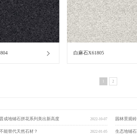
804
白麻石X61805
1
2
晋成地铺石拼花系列美出新高度
园林景观砖
2022-10-07
不能替代天然石材？
生态地铺石
2022-01-05