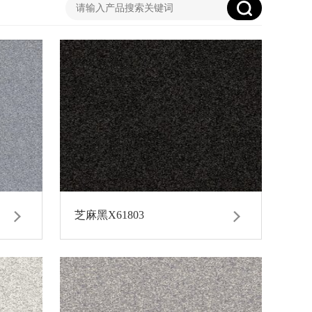
芝麻黑X61803