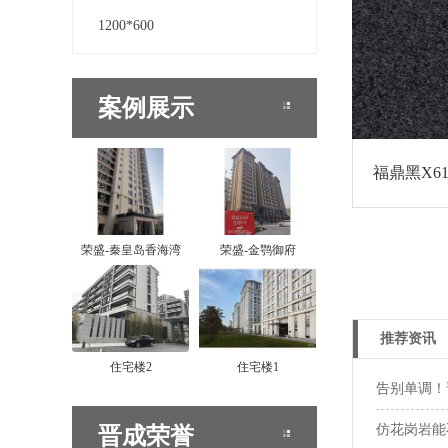
1200*600
案例展示
福鼎黑X61
荣盛-秦皇岛香海湾
荣盛-金鹗御府
推荐资讯
住宅楼2
住宅楼1
告别单调！
仿花岗岩能
晋成荣誉